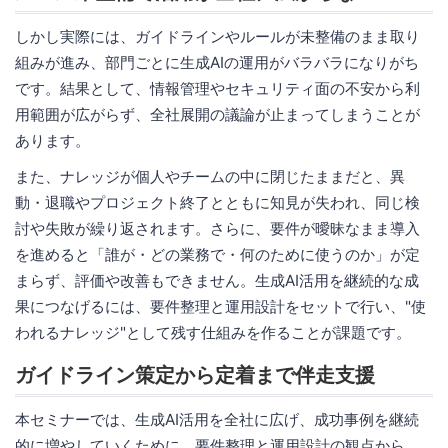
しかし実際には、ガイドラインやルールが未整備のまま取り
組みが進み、部門ごとに生成AIの運用がバラバラになりがち
です。結果として、情報管理やセキュリティ面の不安から利
用範囲が広がらず、全社展開の議論が止まってしまうことが
あります。
また、ナレッジが個人やチームの中に閉じたままだと、異
動・退職やプロジェクト終了とともに知見が失われ、同じ検
討や失敗が繰り返されます。さらに、要件が曖昧なまま導入
を進めると「誰が・どの業務で・何のために使うのか」が定
まらず、評価や改善もできません。生成AI活用を継続的な成
果につなげるには、要件整理と運用設計をセットで行い、"使
われるナレッジ"として残す仕組みを作ることが課題です。
ガイドライン策定から定着まで伴走支援
本セミナーでは、生成AI活用を全社に広げ、成功事例を継続
的に増やしていくために、要件整理と運用設計の観点から