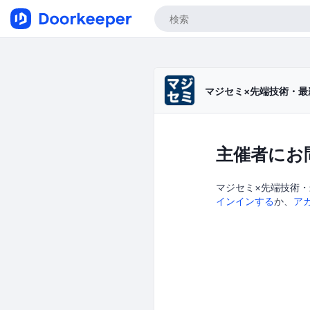
マジセミ×先端技術・
主催者にお
マジセミ×先端技術・
インインする
か、
ア